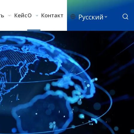
ть
Кейс
О
Контакт
Pусский