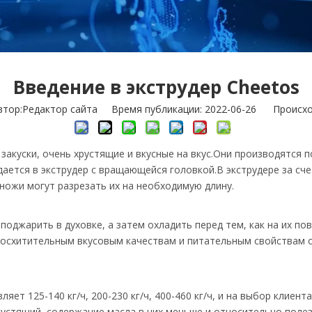
Введение в экструдер Cheetos
ор:Pедактор сайта Время публикации: 2022-06-26 Происхо
закуски, очень хрустящие и вкусные на вкус.Они производятся п
дается в экструдер с вращающейся головкой.В экструдере за сч
ножи могут разрезать их на необходимую длину.
оджарить в духовке, а затем охладить перед тем, как на их по
восхитительным вкусовым качествам и питательным свойствам 
ет 125-140 кг/ч, 200-230 кг/ч, 400-460 кг/ч, и на выбор клиент
рустящий, содержание масла в них меньше и относительно полез