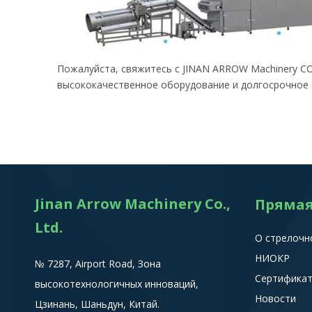
Пожалуйста, свяжитесь с JINAN ARROW Machinery CO.
высококачественное оборудование и долгосрочное 
Jinan Arrow Machinery Co.,
Прямая
Ltd.
О стрелочн
НИОКР
№ 7287, Airport Road, Зона
Сертифика
высокотехнологичных инноваций,
Новости
Цзинань, Шаньдун, Китай.