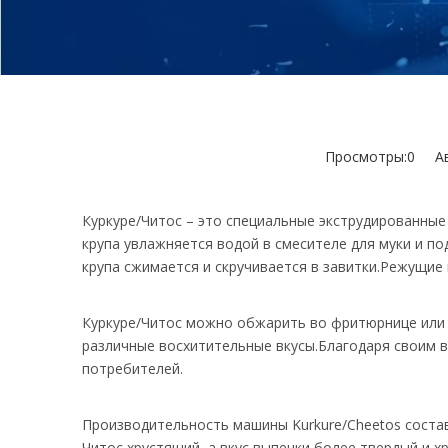
Просмотры:
0
Авт
Куркуре/Читос – это специальные экструдированные 
крупа увлажняется водой в смесителе для муки и по
крупа сжимается и скручивается в завитки.Режущие 
Куркуре/Читос можно обжарить во фритюрнице или п
различные восхитительные вкусы.Благодаря своим 
потребителей.
Производительность машины Kurkure/Cheetos составля
Читос хрустящий, а вкус выпечки более твердый и х