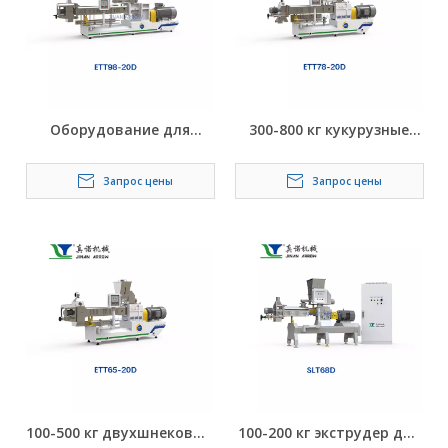
Оборудование для
300-800 кг кукурузные
двойного экструдера
слоеные хлопья Cheeto,
для кукурузных закусок
соевые бобы, корм для
Запрос цены
Запрос цены
800-2000 кг
собак, закуски,
экструзионная экструзия
100-500 кг двухшнековый
100-200 кг экструдер для