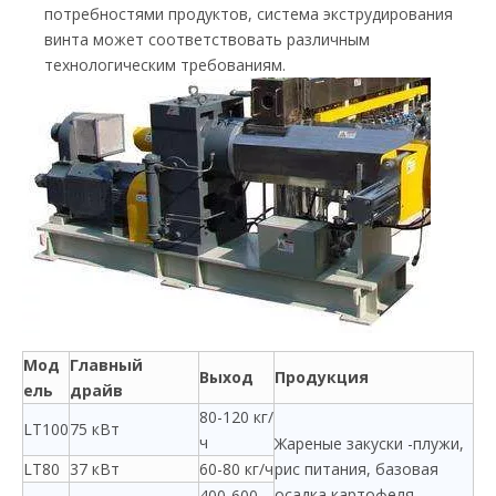
потребностями продуктов, система экструдирования
винта может соответствовать различным
технологическим требованиям.
Мод
Главный
Выход
Продукция
ель
драйв
80-120 кг/
LT100
75 кВт
ч
Жареные закуски -плужи,
LT80
37 кВт
60-80 кг/ч
рис питания, базовая
осадка картофеля,
400-600