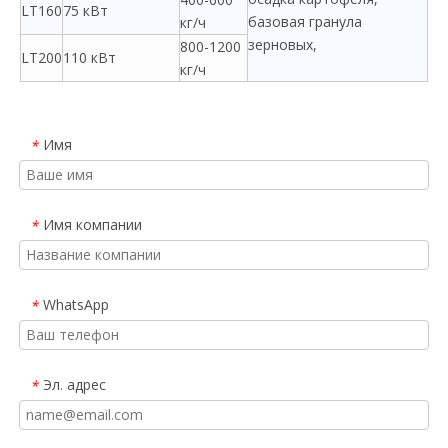
LT160
75 кВт
базовая гранула
кг/ч
зерновых,
800-1200
LT200
110 кВт
кг/ч
Имя
*
Имя компании
*
WhatsApp
*
Эл. адрес
*