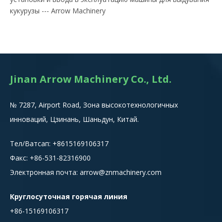
кукурузы --- Arrow Machinery
Jinan Arrow Machinery Co., Ltd.
№ 7287, Airport Road, Зона высокотехнологичных
инноваций, Цзинань, Шаньдун, Китай.
Тел/Ватсап:
+8615
169106317
Факс: +86-531-82316900
Электронная почта:
arrow@znmachinery.com
Круглосуточная горячая линия
+86-15169106317