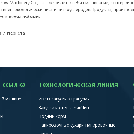
rrow Machinery Co., Ltd. включает в себя смешивание, консервир
ивен, экологически чист и низкоуглероден.Продукты, производ
ус и всеми любимы.
з Интернета.
 ссылка
Технологическая линия
ой машине
2D3D Закуски в гранулах
Закуски из теста ЧинЧин
ты
Водный корм
Панировочные сухари Панировочные
сухари