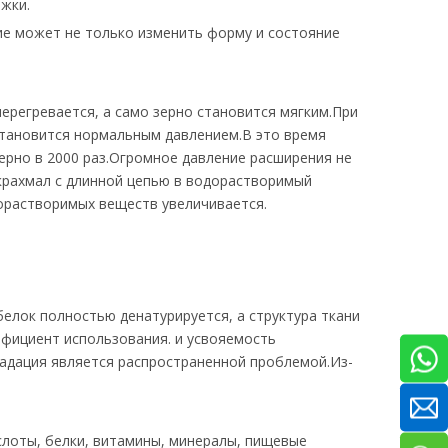
яжки.
ие может не только изменить форму и состояние
перегревается, а само зерно становится мягким.При
становится нормальным давлением.В это время
ерно в 2000 раз.Огромное давление расширения не
 крахмал с длинной цепью в водорастворимый
дорастворимых веществ увеличивается.
белок полностью денатурируется, а структура ткани
фициент использования. и усвояемость
радация является распространенной проблемой.Из-
слоты, белки, витамины, минералы, пищевые