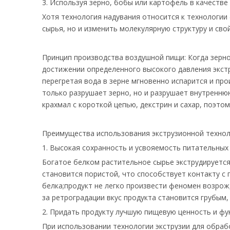
3. Используя зерно, бобы или картофель в качестве
Хотя технология надувания относится к технологии
сырья, но и изменить молекулярную структуру и св
Принцип производства воздушной пищи: Когда зерно 
достижении определенного высокого давления экст
перегретая вода в зерне мгновенно испарится и пр
только разрушает зерно, но и разрушает внутренню
крахмал с короткой цепью, декстрин и сахар, поэт
Преимущества использования экструзионной технол
1. Высокая сохранность и усвояемость питательных
Богатое белком растительное сырье экструдируется
становится пористой, что способствует контакту 
белка;продукт не легко произвести феномен возро
за ретроградации вкус продукта становится грубым,
2. Придать продукту лучшую пищевую ценность и фу
При использовании технологии экструзии для обраб