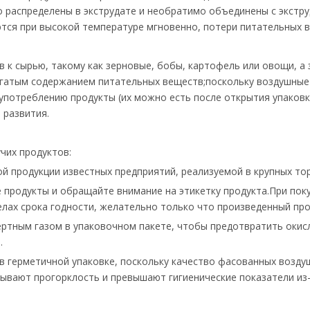
о распределены в экструдате и необратимо объединены с экст
тся при высокой температуре мгновенно, потери питательных в
к сырью, такому как зерновые, бобы, картофель или овощи, а 
огатым содержанием питательных веществ;поскольку воздушные
употреблению продукты (их можно есть после открытия упаковки
 развития.
чих продуктов:
й продукции известных предприятий, реализуемой в крупных тор
 продукты и обращайте внимание на этикетку продукта.При пок
елах срока годности, желательно только что произведенный про
ртным газом в упаковочном пакете, чтобы предотвратить окисл
.
 в герметичной упаковке, поскольку качество фасованных возд
зывают прогорклость и превышают гигиенические показатели из-