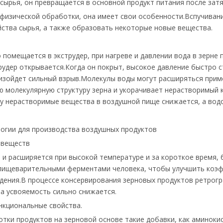
 сырья, он превращается в основной продукт питания после зат
 физической обработки, она имеет свои особенности.Вспучиван
ойства сырья, а также образовать некоторые новые вещества.
помещается в экструдер, при нагреве и давлении вода в зерне 
рудер открывается.Когда он покрыт, высокое давление быстро 
оизойдет сильный взрыв.Молекулы воды могут расширяться прим
ю молекулярную структуру зерна и укорачивает нерастворимый
ому нерастворимые вещества в воздушной пище снижается, а во
огии для производства воздушных продуктов
 веществ
 и расширяется при высокой температуре и за короткое время, 
с пищеварительными ферментами человека, чтобы улучшить коэф
ждения.В процессе консервирования зерновых продуктов ретрог
 а усвояемость сильно снижается.
нкциональные свойства.
отки продуктов на зерновой основе такие добавки, как аминоки