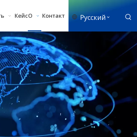
ть
Кейс
О
Контакт
Pусский