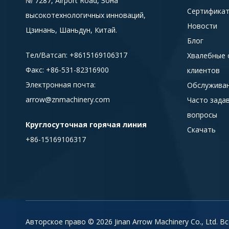
№ 7287, Airport Road, Зона
Сертифика
высокотехнологичных инноваций,
Новости
Цзинань, Шаньдун, Китай.
Блог
Тел/Ватсап:
+8615
169106317
Хвалебные 
Факс: +86-531-82316900
клиентов
Электронная почта:
Обслуживан
arrow@znmachinery.com
Часто зада
вопросы
Круглосуточная горячая линия
Скачать
+86-15169106317
Авторское право ©
2026
Jinan Arrow Machinery Co., Ltd.