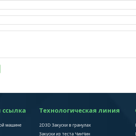
 ссылка
Технологическая линия
ой машине
2D3D Закуски в гранулах
Закуски из теста ЧинЧин