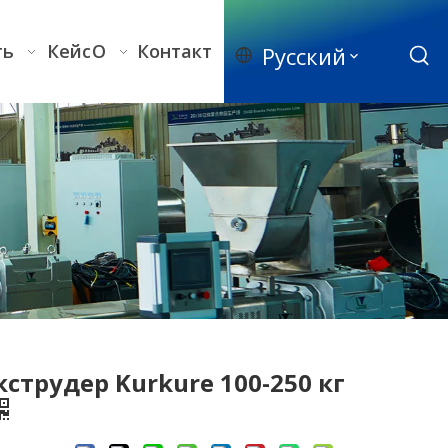
ть
Кейс
О
Контакт
Pусский
кструдер Kurkure 100-250 кг