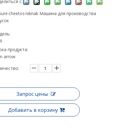
елиться с:
kure·cheetos·niknak Машина для производства
усок
дель:
II
ка продукта:
an arrow
ичество:
Запрос цены
Добавить в корзину