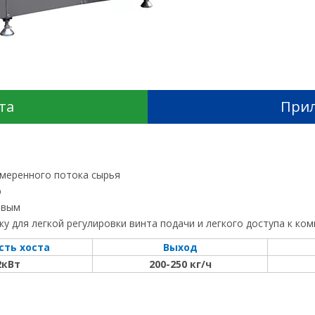
та
Прил
змеренного потока сырья
р
овым
у для легкой регулировки винта подачи и легкого доступа к ко
ть хоста
Выход
2кВт
200-250 кг/ч