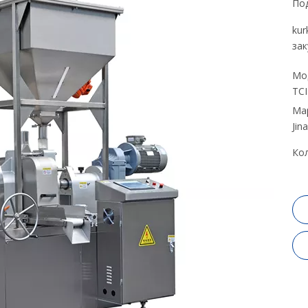
Под
kur
зак
Мо
ТСI
Мар
Jin
Кол